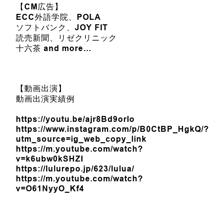
【CM広告】
ECC外語学院、POLA
ソフトバンク、JOY FIT
読売新聞、リゼクリニック
十六茶 and more…
【動画出演】
動画出演実績例
https://youtu.be/ajr8Bd9orIo
https://www.instagram.com/p/B0CtBP_HgkQ/?
utm_source=ig_web_copy_link
https://m.youtube.com/watch?
v=k6ubw0kSHZI
https://lulurepo.jp/623/lulua/
https://m.youtube.com/watch?
v=O61NyyO_Kf4